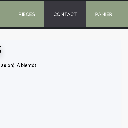
L
PIECES
CONTACT
PANIER
S
alon). A bientôt !