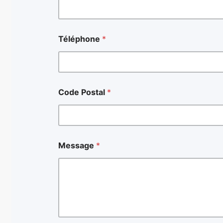
Téléphone
*
Code Postal
*
*
Message
*
N
o
m
*