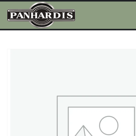
Aller
au
contenu
Accueil
/
/
Roulements
/
6207