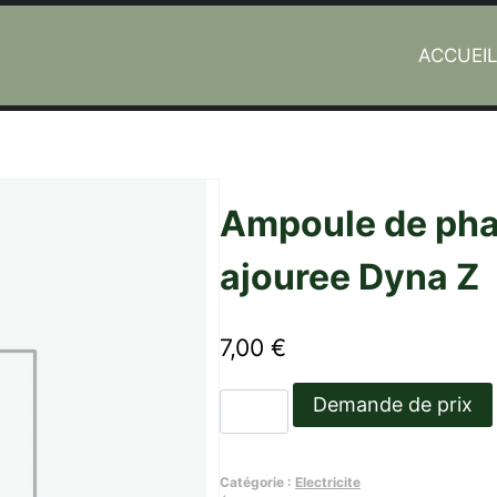
ACCUEI
e Dyna Z
Ampoule de pha
ajouree Dyna Z
7,00
€
quantité
Demande de prix
de
Ampoule
Catégorie :
Electricite
de