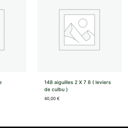
e
148 aiguilles 2 X 7 8 ( leviers
de culbu )
40,00
€