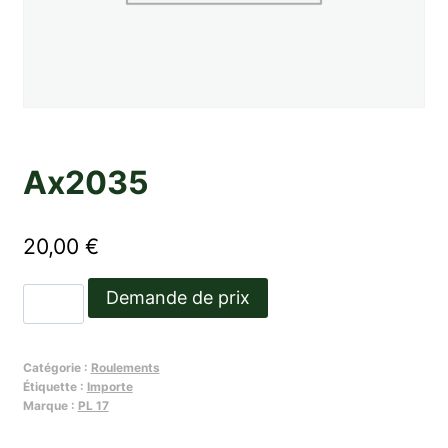
Ax2035
20,00
€
quantité
Demande de prix
de
Ax2035
Catégorie :
Roulements
Étiquette :
Importe
Marque :
PL 17