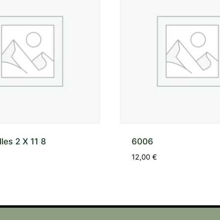
lles 2 X 11 8
6006
12,00
€