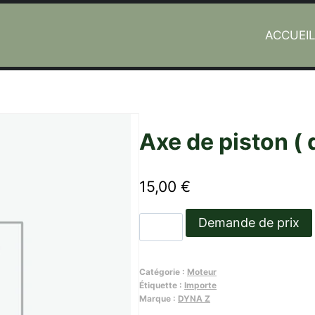
ACCUEI
Axe de piston ( 
15,00
€
quantité
Demande de prix
de
Axe
Catégorie :
Moteur
de
Étiquette :
Importe
piston
Marque :
DYNA Z