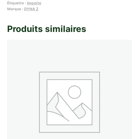
Étiquette :
Importe
frottement
Marque :
DYNA Z
allongee
de
Produits similaires
poulie
AV