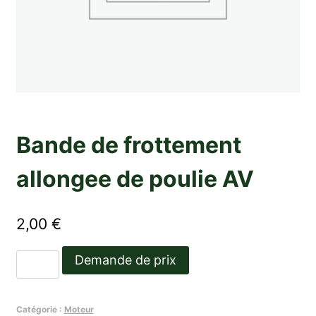
Bande de frottement
allongee de poulie AV
2,00
€
quantité
Demande de prix
de
Bande
Catégorie :
Moteur
de