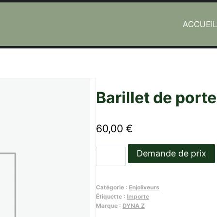
ACCUEI
Barillet de porte
60,00
€
quantité
Demande de prix
de
Barillet
Catégorie :
Enjoliveurs
de
Étiquette :
Importe
porte
Marque :
DYNA Z