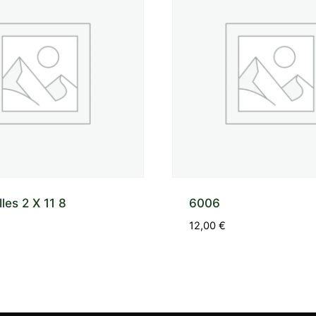
lles 2 X 11 8
6006
12,00
€