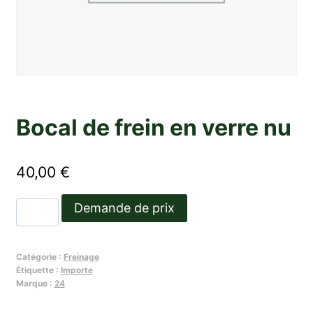
Bocal de frein en verre nu
40,00
€
quantité
Demande de prix
de
Bocal
Catégorie :
Freinage
de
Étiquette :
Importe
frein
Marque :
24
en