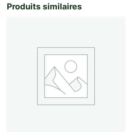
verre
Produits similaires
nu