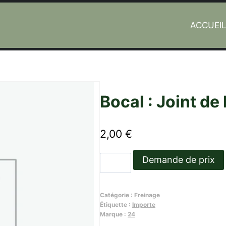
ACCUEI
Bocal : Joint d
2,00
€
quantité
Demande de prix
de
Bocal
Catégorie :
Freinage
:
Étiquette :
Importe
Joint
Marque :
24