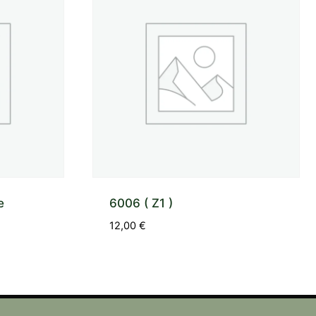
e
6006 ( Z1 )
12,00
€