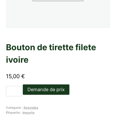
Bouton de tirette filete
ivoire
15,00
€
quantité
Demande de prix
de
Bouton
Catégorie :
Speciales
de
Étiquette :
Importe