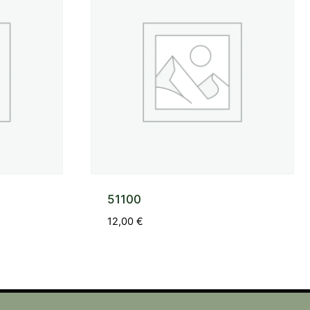
51100
12,00
€