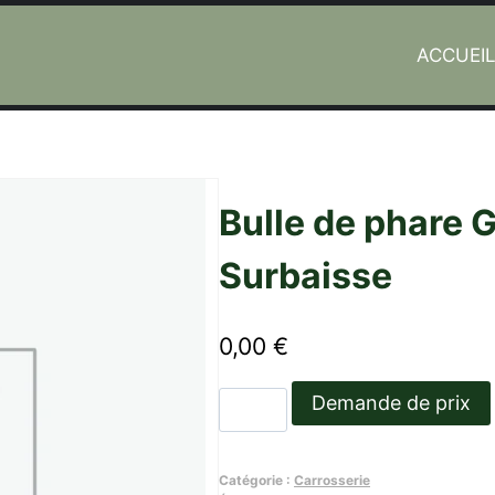
ACCUEI
isse
Bulle de phare
Surbaisse
0,00
€
quantité
Demande de prix
de
Bulle
Catégorie :
Carrosserie
de