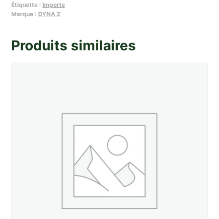
Étiquette :
Importe
degivrage
Marque :
DYNA Z
de
pare-
Produits similaires
brise
ivoire