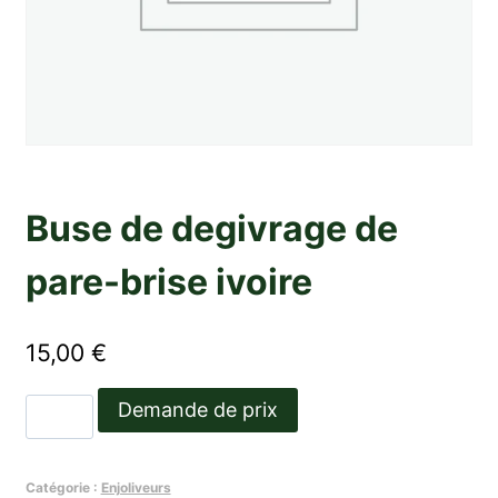
Buse de degivrage de
pare-brise ivoire
15,00
€
quantité
Demande de prix
de
Buse
Catégorie :
Enjoliveurs
de