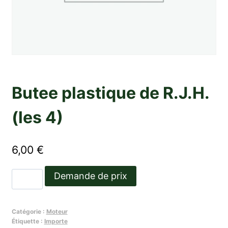
Butee plastique de R.J.H.
(les 4)
6,00
€
quantité
Demande de prix
de
Butee
Catégorie :
Moteur
plastique
Étiquette :
Importe