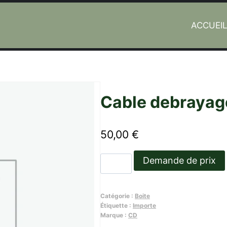
ACCUEI
Cable debrayag
50,00
€
quantité
Demande de prix
de
Cable
Catégorie :
Boite
debrayage
Étiquette :
Importe
CD
Marque :
CD