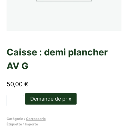
Caisse : demi plancher
AV G
50,00
€
quantité
Demande de prix
de
Caisse
Catégorie :
Carrosserie
:
Étiquette :
Importe