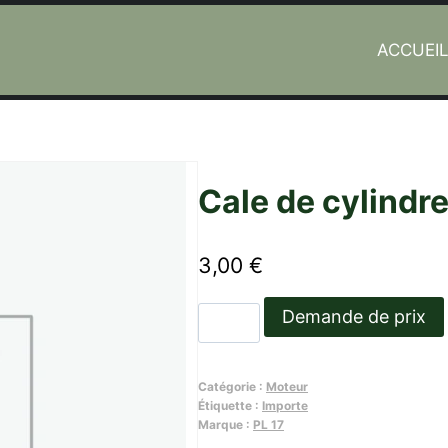
ACCUEI
Cale de cylindre
3,00
€
quantité
Demande de prix
de
Cale
Catégorie :
Moteur
de
Étiquette :
Importe
cylindree
Marque :
PL 17