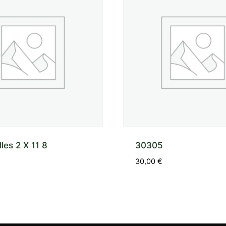
lles 2 X 11 8
30305
30,00
€