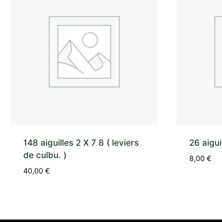
148 aiguilles 2 X 7 8 ( leviers
26 aigui
de culbu. )
8,00
€
40,00
€