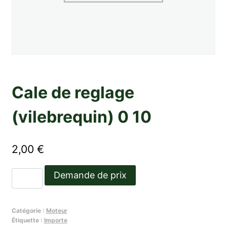
Cale de reglage
(vilebrequin) 0 10
2,00
€
quantité
Demande de prix
de
Cale
Catégorie :
Moteur
de
Étiquette :
Importe