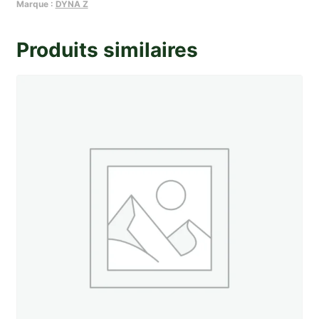
reglage
Marque :
DYNA Z
(vilebrequin)
0
Produits similaires
20