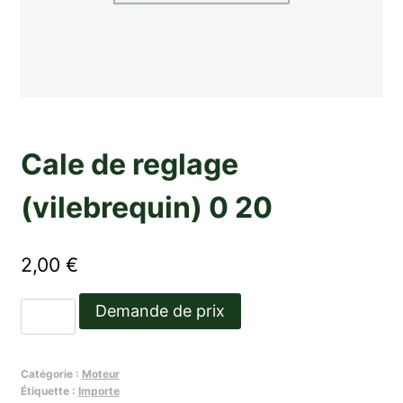
Cale de reglage
(vilebrequin) 0 20
2,00
€
quantité
Demande de prix
de
Cale
Catégorie :
Moteur
de
Étiquette :
Importe