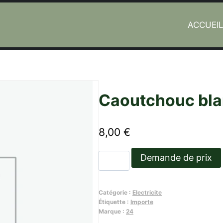
ACCUEI
Caoutchouc blan
8,00
€
quantité
Demande de prix
de
Caoutchouc
Catégorie :
Electricite
blanc
Étiquette :
Importe
de
Marque :
24