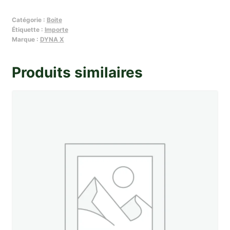
Caoutchouc
Catégorie :
Boite
de
Étiquette :
Importe
passage
Marque :
DYNA X
de
commande
Produits similaires
de
vitesse
X