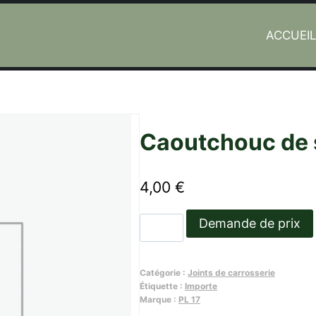
ACCUEI
fre PL
Caoutchouc de s
4,00
€
quantité
Demande de prix
de
Caoutchouc
Catégorie :
Joints de carrosserie
de
Étiquette :
Importe
serrure
Marque :
PL 17