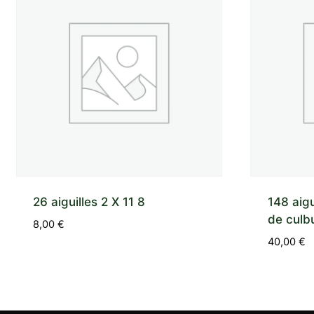
26 aiguilles 2 X 11 8
148 aigu
de culbu
8,00
€
40,00
€