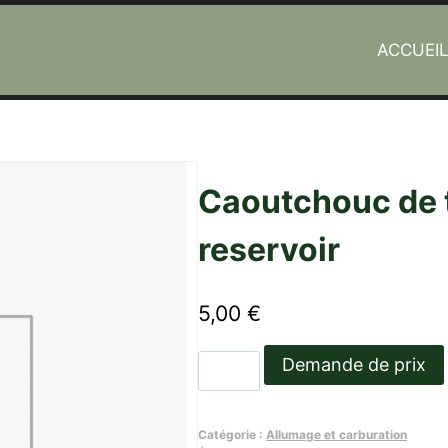
ACCUEI
ur de reservoir
Caoutchouc de 
reservoir
5,00
€
quantité
Demande de prix
de
Caoutchouc
Catégorie :
Allumage et carburation
de