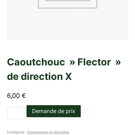
Caoutchouc » Flector »
de direction X
6,00
€
quantité
Demande de prix
de
Caoutchouc
Catégorie :
Suspension et direction
"