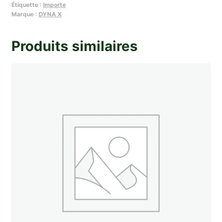
Étiquette :
Importe
Flector
Marque :
DYNA X
"
de
Produits similaires
direction
X