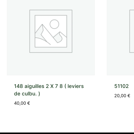
148 aiguilles 2 X 7 8 ( leviers
51102
de culbu. )
20,00
€
40,00
€