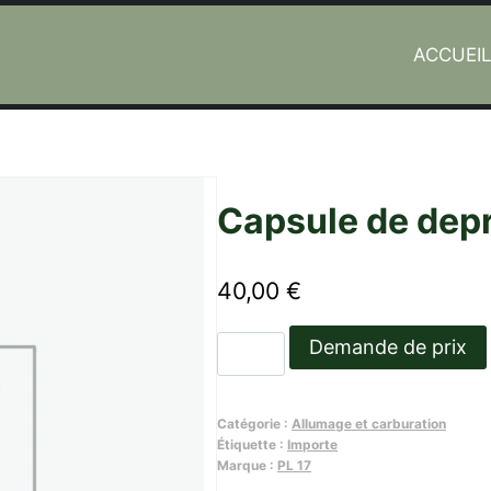
ACCUEI
V
Capsule de dep
40,00
€
quantité
Demande de prix
de
Capsule
Catégorie :
Allumage et carburation
de
Étiquette :
Importe
depression
Marque :
PL 17