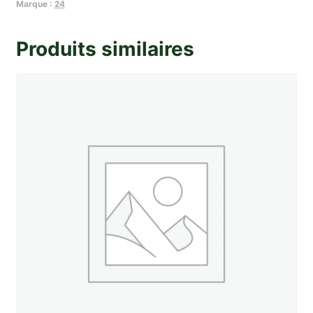
support
Marque :
24
de
commodos
Produits similaires