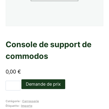
Console de support de
commodos
0,00
€
quantité
Demande de prix
de
Console
Catégorie :
Carrosserie
de
Étiquette :
Importe