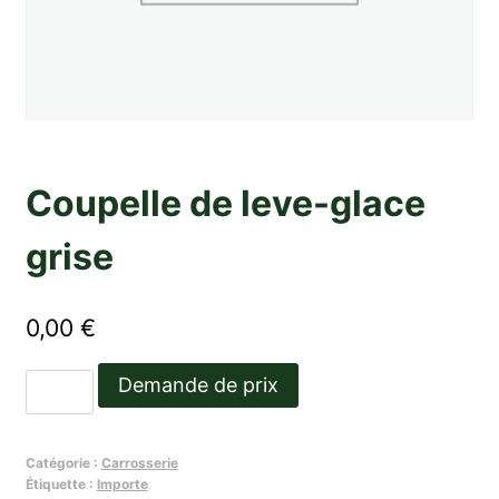
Coupelle de leve-glace
grise
0,00
€
quantité
Demande de prix
de
Coupelle
Catégorie :
Carrosserie
de
Étiquette :
Importe