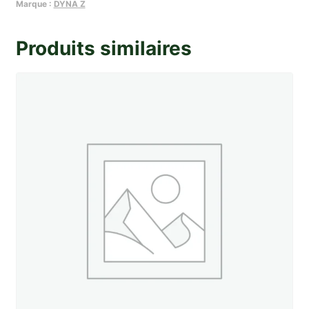
leve-
Marque :
DYNA Z
glace
grise
Produits similaires