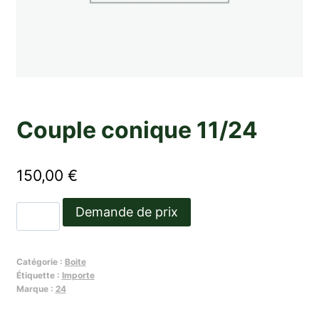
Couple conique 11/24
150,00
€
quantité
Demande de prix
de
Couple
Catégorie :
Boite
conique
Étiquette :
Importe
11/24
Marque :
24