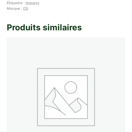
Étiquette :
Importe
double
Marque :
CD
allumage
Produits similaires