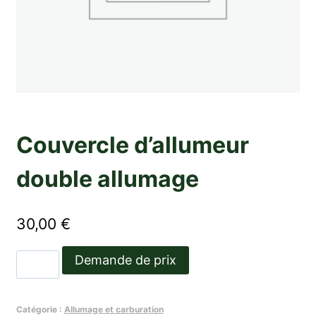
Couvercle d’allumeur
double allumage
30,00
€
quantité
Demande de prix
de
Couvercle
Catégorie :
Allumage et carburation
d'allumeur