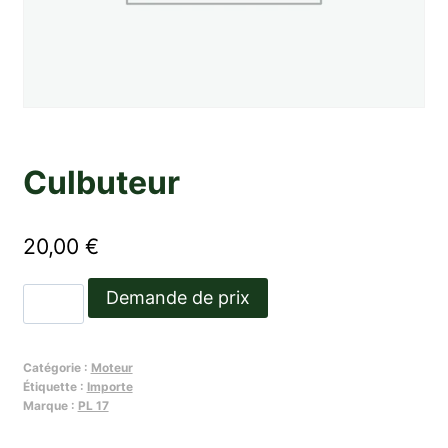
Culbuteur
20,00
€
quantité
Demande de prix
de
Culbuteur
Catégorie :
Moteur
Étiquette :
Importe
Marque :
PL 17