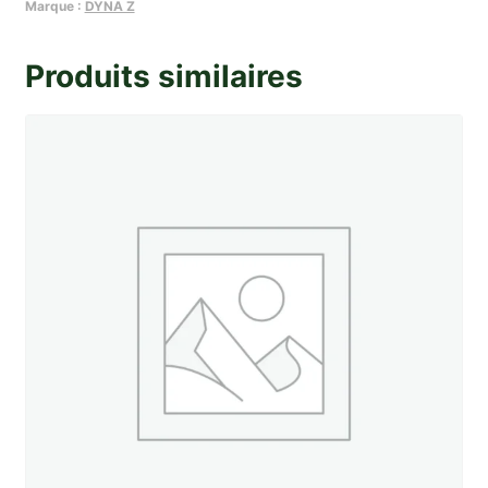
bouton
Marque :
DYNA Z
B
rouge
Produits similaires