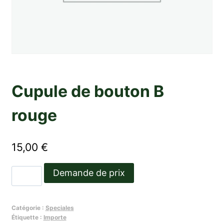
Cupule de bouton B
rouge
15,00
€
quantité
Demande de prix
de
Cupule
Catégorie :
Speciales
de
Étiquette :
Importe