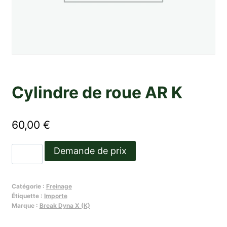
Cylindre de roue AR K
60,00
€
quantité
Demande de prix
de
Cylindre
Catégorie :
Freinage
de
Étiquette :
Importe
roue
Marque :
Break Dyna X (K)
AR