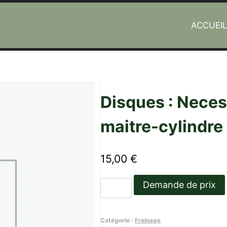
ACCUEI
ylindre 24
Disques : Necess
maitre-cylindre
15,00
€
quantité
Demande de prix
de
Disques
Catégorie :
Freinage
: