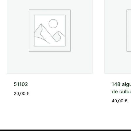
51102
148 aigu
de culbu
20,00
€
40,00
€