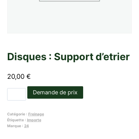
Disques : Support d’etrier
20,00
€
quantité
Demande de prix
de
Disques
Catégorie :
Freinage
:
Étiquette :
Importe
Support
Marque :
24
d'etrier