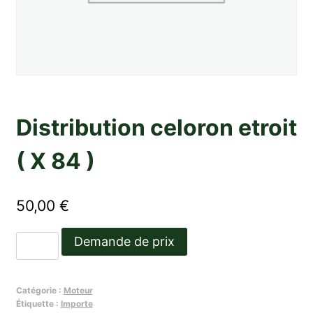
Distribution celoron etroit
( X 84 )
50,00
€
quantité
Demande de prix
de
Distribution
Catégorie :
Moteur
celoron
Étiquette :
Importe