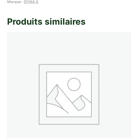
etroit
Marque :
DYNA X
(
X
Produits similaires
84
)