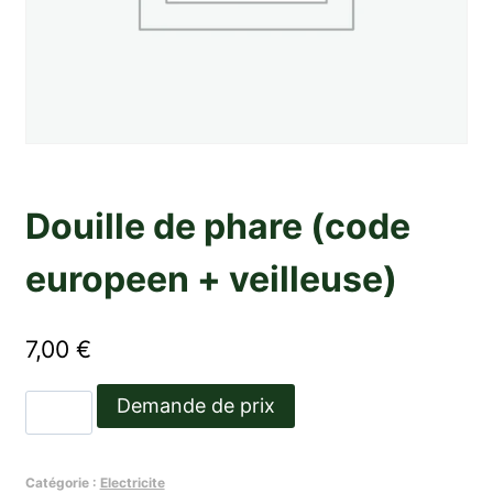
Douille de phare (code
europeen + veilleuse)
7,00
€
quantité
Demande de prix
de
Douille
Catégorie :
Electricite
de