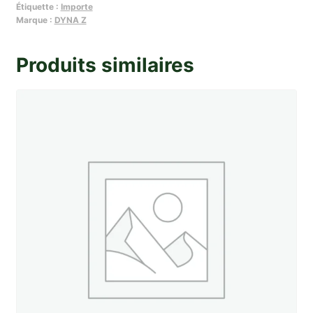
Étiquette :
Importe
phare
Marque :
DYNA Z
(code
europeen
Produits similaires
+
veilleuse)