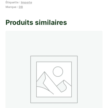
Étiquette :
Importe
phare
Marque :
DB
(
code
Produits similaires
europeen
+
veilleuse
)