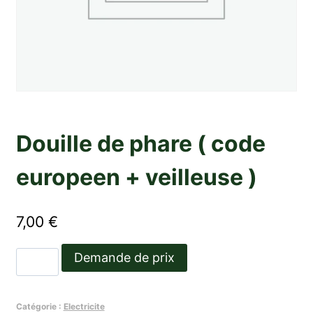
Douille de phare ( code
europeen + veilleuse )
7,00
€
quantité
Demande de prix
de
Douille
Catégorie :
Electricite
de