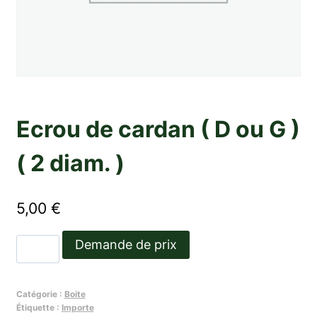
Ecrou de cardan ( D ou G )
( 2 diam. )
5,00
€
quantité
Demande de prix
de
Ecrou
Catégorie :
Boite
de
Étiquette :
Importe