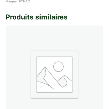
cardan
Marque :
DYNA Z
(
D
Produits similaires
ou
G
)
(
2
diam.
)