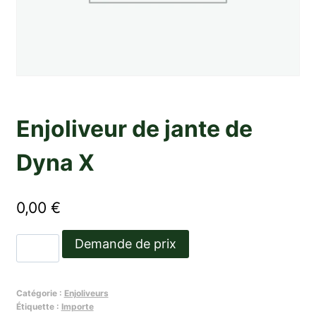
Enjoliveur de jante de
Dyna X
0,00
€
quantité
Demande de prix
de
Enjoliveur
Catégorie :
Enjoliveurs
de
Étiquette :
Importe