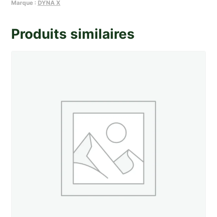
jante
Marque :
DYNA X
de
Dyna
Produits similaires
X