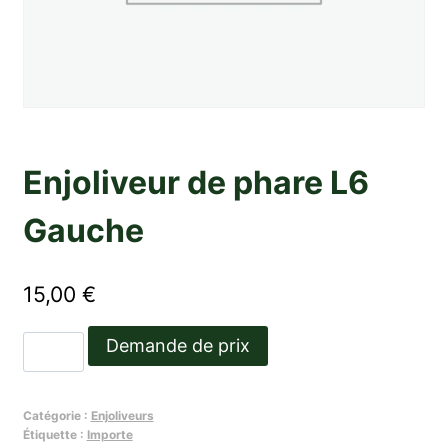
Enjoliveur de phare L6
Gauche
15,00
€
quantité
Demande de prix
de
Enjoliveur
Catégorie :
Enjoliveurs
de
Étiquette :
Importe