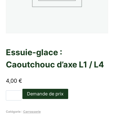
Essuie-glace :
Caoutchouc d’axe L1 / L4
4,00
€
quantité
Demande de prix
de
Essuie-
Catégorie :
Carrosserie
glace