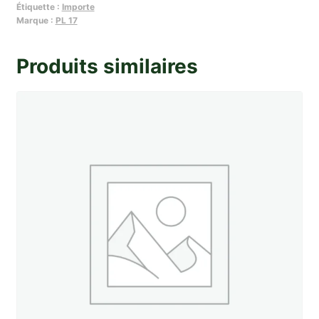
Étiquette :
Importe
:
Marque :
PL 17
Caoutchouc
d'axe
Produits similaires
L1
/
L4