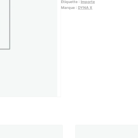
Étiquette :
Importe
bloc
Marque :
DYNA X
d'amortisseur
(diam.
26)