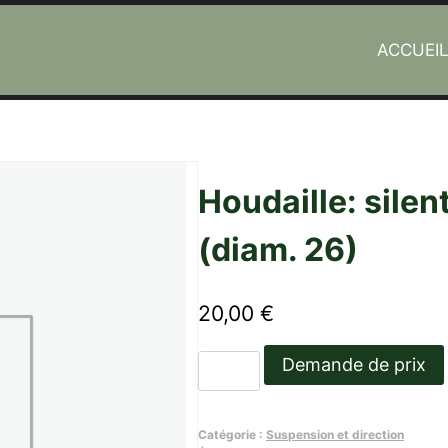
ACCUEI
rtisseur (diam. 26)
Houdaille: silen
(diam. 26)
20,00
€
quantité
Demande de prix
de
Houdaille:
Catégorie :
Suspension et direction
silent-