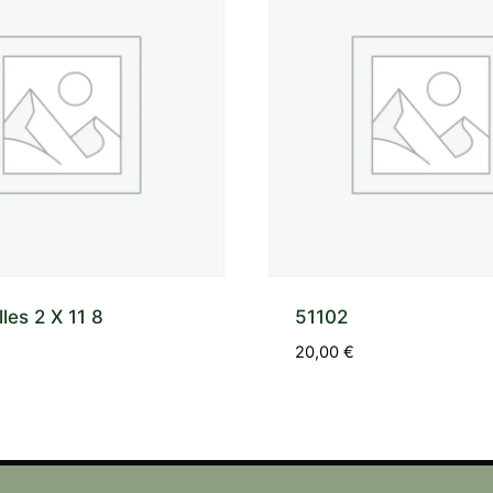
lles 2 X 11 8
51102
20,00
€