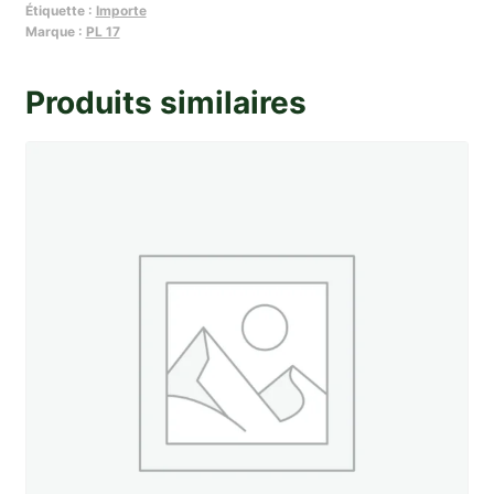
Étiquette :
Importe
joints
Marque :
PL 17
de
passage
Produits similaires
de
roue
AV
PL
17