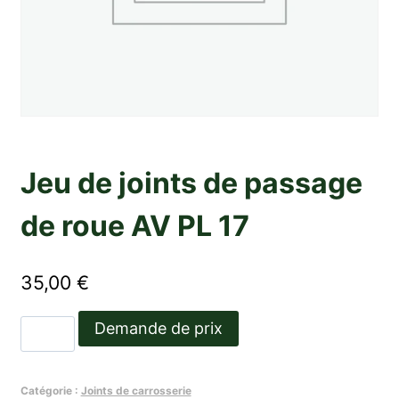
Jeu de joints de passage
de roue AV PL 17
35,00
€
quantité
Demande de prix
de
Jeu
Catégorie :
Joints de carrosserie
de