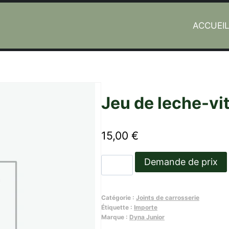
ACCUEI
unior
Jeu de leche-vit
15,00
€
quantité
Demande de prix
de
Jeu
Catégorie :
Joints de carrosserie
de
Étiquette :
Importe
leche-
Marque :
Dyna Junior