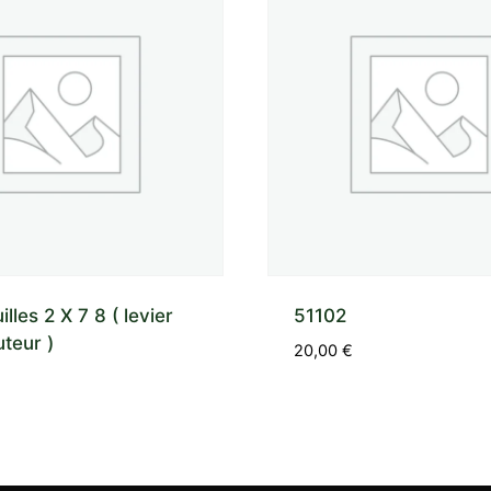
illes 2 X 7 8 ( levier
51102
teur )
20,00
€