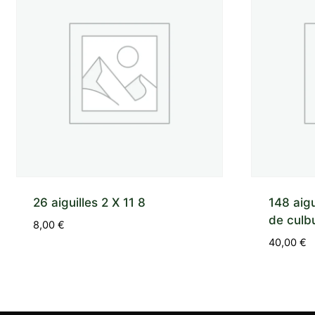
26 aiguilles 2 X 11 8
148 aigu
de culbu
8,00
€
40,00
€