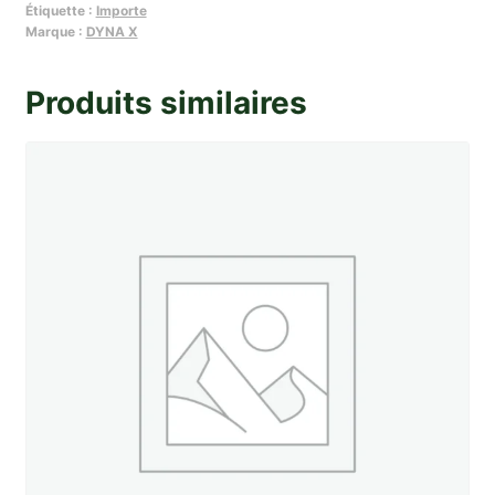
Étiquette :
Importe
vis
Marque :
DYNA X
platinées
Ducellier
Produits similaires
origine