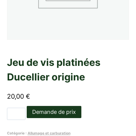
Jeu de vis platinées
Ducellier origine
20,00
€
quantité
Demande de prix
de
Jeu
Catégorie :
Allumage et carburation
de