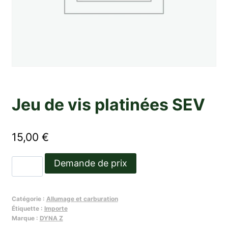
Jeu de vis platinées SEV
15,00
€
quantité
Demande de prix
de
Jeu
Catégorie :
Allumage et carburation
de
Étiquette :
Importe
vis
Marque :
DYNA Z