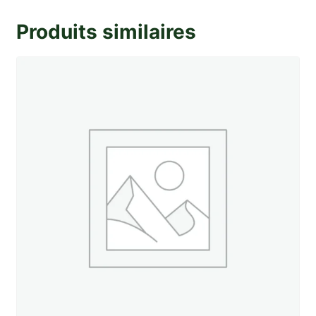
platinées
SEV
Produits similaires