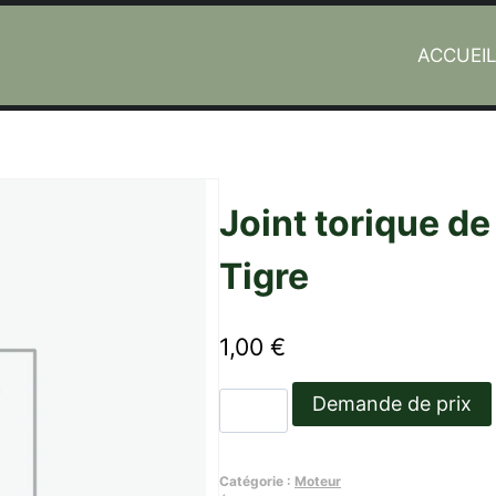
ACCUEI
e
Joint torique de
Tigre
1,00
€
quantité
Demande de prix
de
Joint
Catégorie :
Moteur
torique