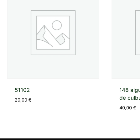
51102
148 aigu
de culbu
20,00
€
40,00
€