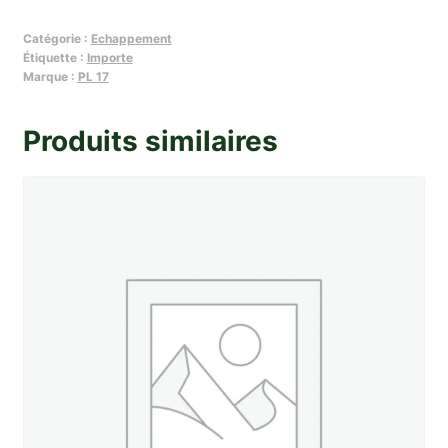
Manchon
Catégorie :
Echappement
soude
Étiquette :
Importe
de
Marque :
PL 17
colonne
d'echappement
Produits similaires
Tigre