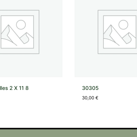
lles 2 X 11 8
30305
30,00
€