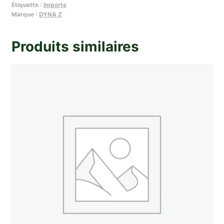
Étiquette :
Importe
volant
Marque :
DYNA Z
gris
Dyna
Produits similaires
Z1