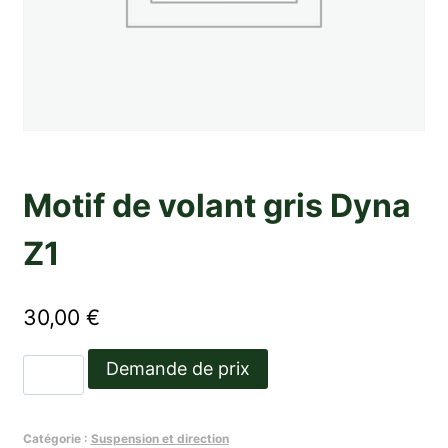
Motif de volant gris Dyna
Z1
30,00
€
quantité
Demande de prix
de
Motif
Catégorie :
Suspension et direction
de