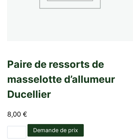
Paire de ressorts de
masselotte d’allumeur
Ducellier
8,00
€
quantité
Demande de prix
de