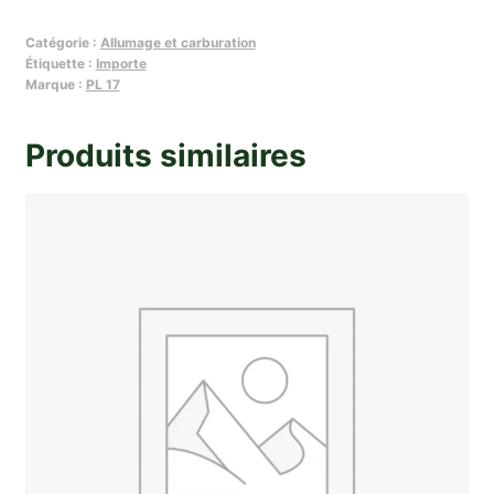
Paire
Catégorie :
Allumage et carburation
de
Étiquette :
Importe
ressorts
Marque :
PL 17
de
masselotte
Produits similaires
d'allumeur
Ducellier